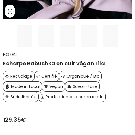
HOZEN
Écharpe Babushka en cuir végan Lila
♻️ Recyclage
✅ Certifié
🌿 Organique / Bio
🏠 Made in Local
🐨 Vegan
👤 Savoir-Faire
💎 Série limitée
🗓️ Production à la commande
129.35€
Prix
habituel