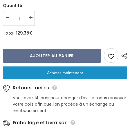
Quantité :
Réduire
Augmenter
la
la
quantité
quantité
129.35€
Total:
de
de
Écharpe
Écharpe
Babushka
Babushka
en
en
cuir
cuir
végan
végan
AJOUTER AU PANIER
Lila
Lila
Acheter maintenant
Retours faciles
Vous avez 14 jours pour changer d'avis et nous renvoyer
votre colis afin que l'on procède à un échange ou
remboursement.
Emballage et Livraison