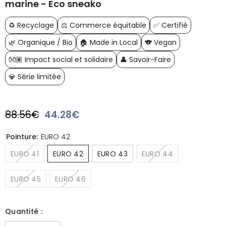
marine - Eco sneako
♻️ Recyclage
⚖️ Commerce équitable
✅ Certifié
🌿 Organique / Bio
🏠 Made in Local
🐨 Vegan
👐🏽 Impact social et solidaire
👤 Savoir-Faire
💎 Série limitée
88.56€
44.28€
Prix
Prix
habituel
soldé
Pointure:
EURO 42
EURO 41
EURO 42
EURO 43
EURO 44
EURO 45
EURO 46
Quantité :