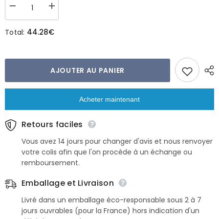
Réduire
Augmenter
la
la
quantité
quantité
44.28€
Total:
de
de
Chaussures
Chaussures
vegan
vegan
pour
pour
homme
homme
en
en
AJOUTER AU PANIER
bleu
bleu
marine
marine
-
-
Eco
Eco
Acheter maintenant
sneako
sneako
Retours faciles
Vous avez 14 jours pour changer d'avis et nous renvoyer
votre colis afin que l'on procède à un échange ou
remboursement.
Emballage et Livraison
Livré dans un emballage éco-responsable sous 2 à 7
jours ouvrables (pour la France) hors indication d'un