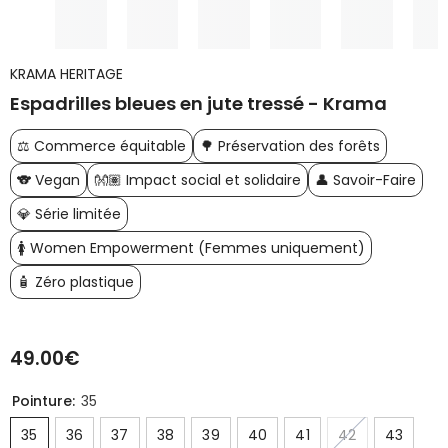
KRAMA HERITAGE
Espadrilles bleues en jute tressé - Krama
⚖️ Commerce équitable
🌳 Préservation des forêts
🐨 Vegan
👐🏽 Impact social et solidaire
👤 Savoir-Faire
💎 Série limitée
🚺 Women Empowerment (Femmes uniquement)
🧴 Zéro plastique
49.00€
Prix
habituel
Pointure:
35
35
36
37
38
39
40
41
42
43