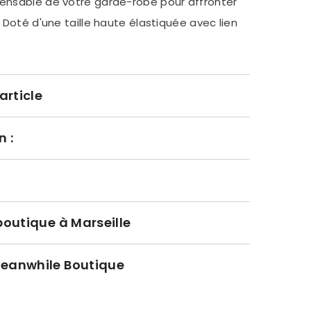
ensable de votre garde-robe pour affronter
 Doté d'une taille haute élastiquée avec lien
article
n :
boutique à Marseille
Meanwhile Boutique