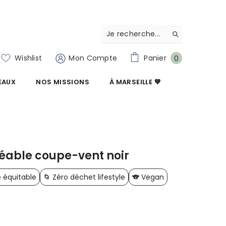
0
Wishlist
Mon Compte
Panier
0
articles
EAUX
NOS MISSIONS
À MARSEILLE 💙
able coupe-vent noir
équitable
🌀 Zéro déchet lifestyle
🐨 Vegan