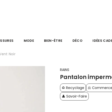
SSURES
MODE
BIEN-ÊTRE
DÉCO
IDÉES CAD
ent Noir
RAINS
Pantalon impermé
♻️ Recyclage
⚖️ Commerce 
👤 Savoir-Faire