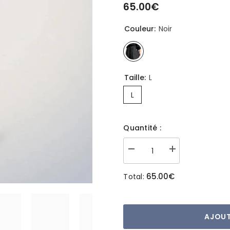
â
65.00€
Prix
habituel
Couleur:
Noir
Taille:
L
L
Quantité :
Réduire
Augmenter
la
la
quantité
quantité
65.00€
Total:
de
de
Pantalon
Pantalon
imperméable
imperméable
coupe-
coupe-
vent
vent
noir
noir
AJOUT